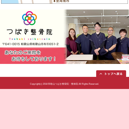
当院へのアクセス情報
所在地
〒641-0015 和歌山県和歌山市布引6
駐車場
８台
電話番号
073-488-2933
予約
予約優先制とさせていただいてお
休診日
土曜午後、日曜、祝日