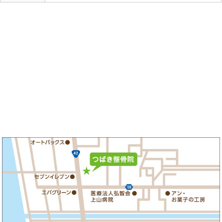
これからも姿勢や重心を良くする施術を続けていき
マリーナ入口交差点コバックさん隣
和歌山つ
«
紀三井寺から顔～首にかけての痛
海南市か