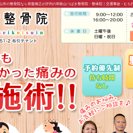
山市の整骨院なら骨盤矯正が評判の和歌山つばき整骨院・整体院｜交通事故・むち