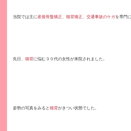
当院では主に
産後骨盤矯正
、
猫背矯正
、
交通事故のケガ
を専門
先日、
猫背
に悩む３０代の女性が来院されました。
姿勢の写真をみると
猫背
がきつい状態でした。