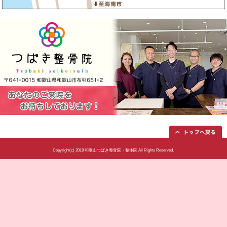
当院へのアクセス情報
所在地
〒641-0015 和歌山県和歌山市布引6
駐車場
８台
電話番号
073-488-2933
予約
予約優先制とさせていただいてお