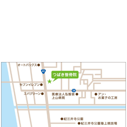
マリーナ入口交差点コバックさん隣
和歌山つ
«
有田川町から猫背でお悩みの20
有田市から
代女性が来院されました
代