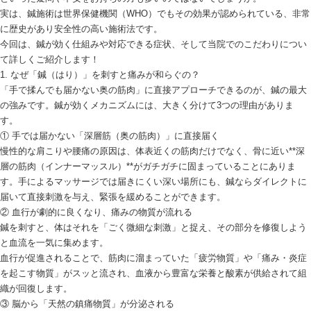
からのお知らせ
,
患者さんの声
,
接骨院、整骨院
,
海南
正
,
紀三井寺
,
鍼灸
,
骨盤矯正
こんにちは！
和歌山つばき整骨院です。
長引く肩こりや腰痛、マッサージを受けてもすぐに
なだるさ…。「そろそろ本格的に治したいけれど、
だろう？」と気になっていませんか？
その一方で、
「顔や体に針を刺すなんて痛そう…」
「注射針みたいに太い針だったら怖い…」
「そもそも、なんで針を刺すだけで症状が軽くなる
といった疑問や不安をお持ちの方も多いのではない
実は、鍼施術は世界保健機関（WHO）でもその効果