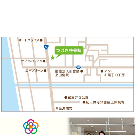
マリーナ入口交差点コバックさん隣
和歌山つ
«
首の痛みのメンテナンス法 ①
腰の痛